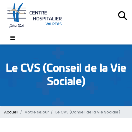
Aller
au
contenu
principal
Le
Le CVS (Conseil de la Vie
CVS
(Conseil
Sociale)
de
la
Vie
Sociale)
Accueil
Votre sejour
Le CVS (Conseil de la Vie Sociale)